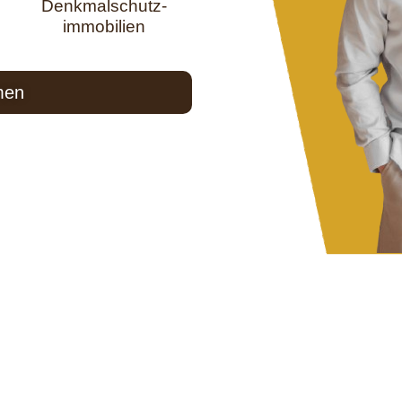
Denkmalschutz-
immobilien
men